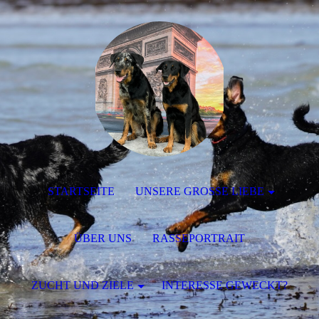
STARTSEITE
UNSERE GROSSE LIEBE
ÜBER UNS
RASSEPORTRAIT
ZUCHT UND ZIELE
INTERESSE GEWECKT?