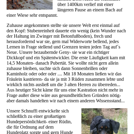
über 1400km verlief mit einer
längeren Pause an einem Bach auf
einer Wiese sehr entspannt.
Zuhause angekommen stellte sie unsere Welt erst einmal auf
den Kopf: Stubenreinheit dauerte ein wenig (kein Wunder nach
der Haltung im Zwinger mit Betonfußboden), frech und
herausfordernd war sie, gern mal Widerworte bellend, jedes
Lernen in Frage stellend und Grenzen testen jeden Tag auf´s
Neue. Unsere bezaubernde Geny- sie war ein richtiger
Dickkopf und ein Spätentwickler. Die erste Läufigkeit kam mit
14,5 Monaten- danach Pubertät. Sie wollte nicht gern allein
zuhause bleiben, suchte sich dann Sonnenbrillen oder
Kaminholz oder oder oder .... Mit 18 Monaten ließen wir das
Fräulein kastrieren- da sie ja mit 3 Rüden zusammen lebte und
wirklich nichts ausließ um die 3 alten Herren zu überreden...
Aus heutiger Sicht käme für uns eine Kastration nicht mehr in
Frage außer diese wäre aus gesundheitlichen Gründen nötig-
aber damals handelten wir nach einem anderen Wissensstand...
Unsere Schnuffi entwickelte sich
schließlich zu einer großartigen
Hundepersönlichkeit- einer Rüdin,
die für Ordnung auf dem
Hundeplatz sorgte und gern Hunde