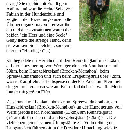
erzog! Sie machte mit Frauli gern
Agility und war die rechte Seite von
Fabian in der Hundeschule und
zeigte in den Erziehungskursen alle
Übungen ganz brav vor, er war ihr
ein und alles- zusammen waren die
beiden "ein Herz und eine Seele"!
Geny liebte die strenge Hand, denn
sie war kein Sensibelchen, sondern
eher ein "Haudegen" ;-)
SIe begleitete ihr Herrchen auf dem Rennsteiglauf über 54km,
auf der Harzquerung von Wernigerode nach Nordhausen auf
53km, beim Harzgebirgslauf (Brocken-Marathon), beim
Spreewaldmarathon und auch beim Erzgebirgstrail über 72km,
wo sie Kartoffeln als Leibspeise entdeckte. Auch am Pferd lief
sie gern mit, genauso wie am Fahrrad- dabei sein war ihr Motto
immer mit großem Eifer.
Zusammen mit Fabian nahm sie am Spreewaldmarathon, am
Harzgebirgslauf (Brocken-Marathon), an der Harzquerung von
Wernigerode nach Nordhausen (53km), am Rennsteiglauf
(54km) ab Eisenach und am Erzgebirgstrail (72km) teil. Die
vielfachen gemeinsamen Übungsläufe zur Vorbereitung der
Langstrecken führten oft in die Dresdner Umgebung wie die